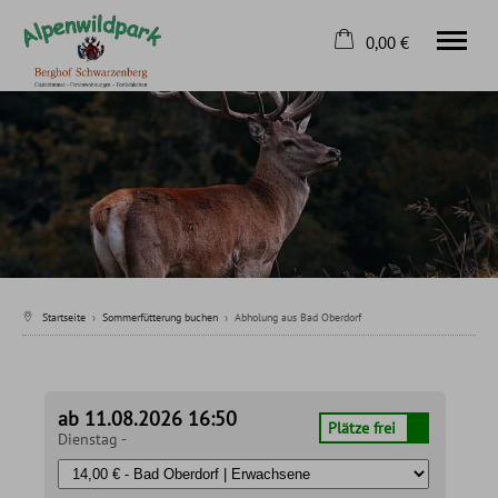
0,00 €
×
Home
Warenkorb ist leer
Sommerfütterung buchen
Winterfütterung buchen
Kontakt
Tel.
08326 8163
Startseite
›
Sommerfütterung buchen
›
Abholung aus Bad Oberdorf
ab 11.08.2026 16:50
Plätze frei
Dienstag -