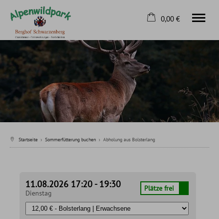
0,00 €
×
Home
Warenkorb ist leer
Sommerfütterung buchen
Winterfütterung buchen
Kontakt
Tel.
08326 8163
Startseite
›
Sommerfütterung buchen
›
Abholung aus Bolsterlang
11.08.2026 17:20 - 19:30
Plätze frei
Dienstag