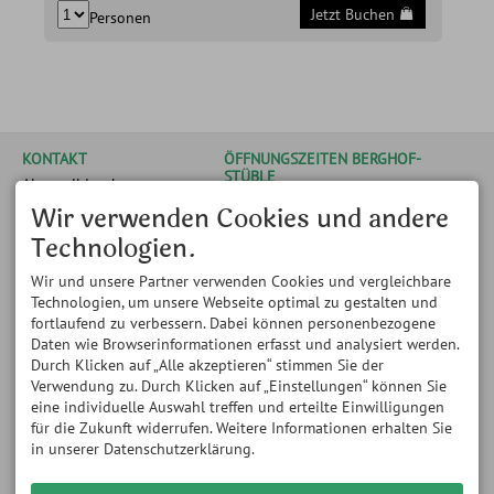
Jetzt Buchen
Personen
KONTAKT
ÖFFNUNGSZEITEN BERGHOF-
STÜBLE
Alpenwildpark
Obermaiselstein
14.05.- 08.11.2026 // bis
Wir verwenden Cookies und andere
Königsweg 4
Mitte Mai nur am
87538 Obermaiselstein
Wochenende geöffnet
Technologien.
DEUTSCHLAND
Montag und Mittwoch: 11:00
Tel.
+49 8326 8163
bis 18:00 Uhr Dienstag,
Wir und unsere Partner verwenden Cookies und vergleichbare
Fax +49 8326 384 726
Donnerstag bis Samstag:
Technologien, um unsere Webseite optimal zu gestalten und
info@alpenwildpark.de
11:00 bis 22:00 Uhr
fortlaufend zu verbessern. Dabei können personenbezogene
Sonntag: 11:00 bis 21:00 Uhr
Daten wie Browserinformationen erfasst und analysiert werden.
ÖFFNUNGSZEITEN WILDPARK
ÖFFNUNGSZEITEN WILDPARK
Durch Klicken auf „Alle akzeptieren“ stimmen Sie der
- ohne Führung -
- mit Führung und Fütterung
Verwendung zu. Durch Klicken auf „Einstellungen“ können Sie
Montag bis Sonntag: 11:00
-
eine individuelle Auswahl treffen und erteilte Einwilligungen
bis 18:00 Uhr
- regelmäßig ab 14.05.2026 -
für die Zukunft widerrufen. Weitere Informationen erhalten Sie
Dienstag, Donnerstag, Freitag
in unserer Datenschutzerklärung.
und Samstag:
um 17.45 Uhr (Beginn
Führung)