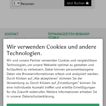
Jetzt Buchen
Personen
KONTAKT
ÖFFNUNGSZEITEN BERGHOF-
STÜBLE
Alpenwildpark
Obermaiselstein
14.05.- 08.11.2026 // bis
Wir verwenden Cookies und andere
Königsweg 4
Mitte Mai nur am
87538 Obermaiselstein
Wochenende geöffnet
Technologien.
DEUTSCHLAND
Montag und Mittwoch: 11:00
Tel.
+49 8326 8163
bis 18:00 Uhr Dienstag,
Wir und unsere Partner verwenden Cookies und vergleichbare
Fax +49 8326 384 726
Donnerstag bis Samstag:
Technologien, um unsere Webseite optimal zu gestalten und
info@alpenwildpark.de
11:00 bis 22:00 Uhr
fortlaufend zu verbessern. Dabei können personenbezogene
Sonntag: 11:00 bis 21:00 Uhr
Daten wie Browserinformationen erfasst und analysiert werden.
ÖFFNUNGSZEITEN WILDPARK
ÖFFNUNGSZEITEN WILDPARK
Durch Klicken auf „Alle akzeptieren“ stimmen Sie der
- ohne Führung -
- mit Führung und Fütterung
Verwendung zu. Durch Klicken auf „Einstellungen“ können Sie
Montag bis Sonntag: 11:00
-
eine individuelle Auswahl treffen und erteilte Einwilligungen
bis 18:00 Uhr
- regelmäßig ab 14.05.2026 -
für die Zukunft widerrufen. Weitere Informationen erhalten Sie
Dienstag, Donnerstag, Freitag
in unserer Datenschutzerklärung.
und Samstag:
um 17.45 Uhr (Beginn
Führung)