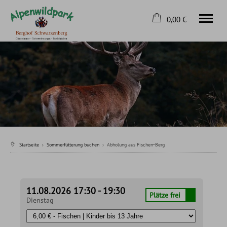
0,00 €
×
Home
Warenkorb ist leer
Sommerfütterung buchen
Winterfütterung buchen
Kontakt
Tel.
08326 8163
Startseite
›
Sommerfütterung buchen
›
Abholung aus Fischen-Berg
11.08.2026 17:30 - 19:30
Plätze frei
Dienstag