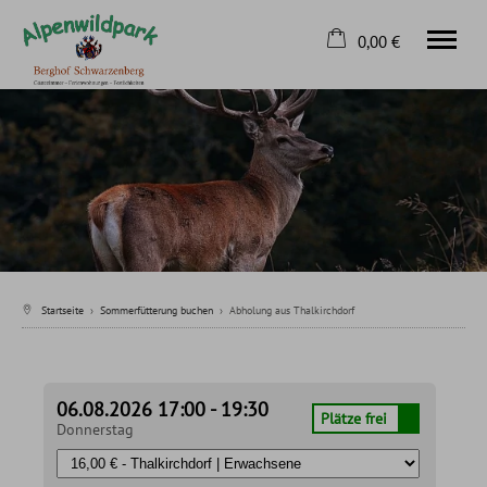
0,00 €
×
Home
Warenkorb ist leer
Sommerfütterung buchen
Winterfütterung buchen
Kontakt
Tel.
08326 8163
Startseite
›
Sommerfütterung buchen
›
Abholung aus Thalkirchdorf
06.08.2026 17:00 - 19:30
Plätze frei
Donnerstag