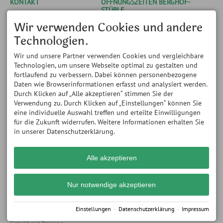
KONTAKT
ÖFFNUNGSZEITEN BERGHOF-
STÜBLE
Alpenwildpark
Obermaiselstein
14.05.- 08.11.2026 // bis
Wir verwenden Cookies und andere
Königsweg 4
Mitte Mai nur am
Technologien.
87538 Obermaiselstein
Wochenende geöffnet
DEUTSCHLAND
Montag und Mittwoch: 11:00
Tel.
+49 8326 8163
Wir und unsere Partner verwenden Cookies und vergleichbare
bis 18:00 Uhr Dienstag,
Fax +49 8326 384 726
Donnerstag bis Samstag:
Technologien, um unsere Webseite optimal zu gestalten und
info@alpenwildpark.de
11:00 bis 22:00 Uhr
fortlaufend zu verbessern. Dabei können personenbezogene
Sonntag: 11:00 bis 21:00 Uhr
Daten wie Browserinformationen erfasst und analysiert werden.
ÖFFNUNGSZEITEN WILDPARK
ÖFFNUNGSZEITEN WILDPARK
Durch Klicken auf „Alle akzeptieren“ stimmen Sie der
- ohne Führung -
- mit Führung und Fütterung
Verwendung zu. Durch Klicken auf „Einstellungen“ können Sie
Montag bis Sonntag: 11:00
-
eine individuelle Auswahl treffen und erteilte Einwilligungen
bis 18:00 Uhr
- regelmäßig ab 14.05.2026 -
für die Zukunft widerrufen. Weitere Informationen erhalten Sie
Dienstag, Donnerstag, Freitag
in unserer Datenschutzerklärung.
und Samstag:
um 17.45 Uhr (Beginn
Führung)
Alle akzeptieren
Nur notwendige akzeptieren
Einstellungen
·
Datenschutzerklärung
·
Impressum
Impressum
Datenschutz
Barrierefreiheit
Cookie-Einstellungen