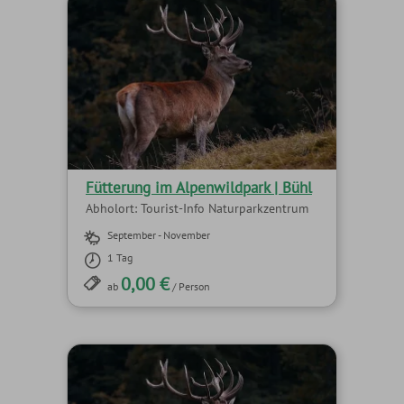
Fütterung im Alpenwildpark | Bühl
Abholort: Tourist-Info Naturparkzentrum
September - November
1 Tag
0,00 €
ab
/ Person