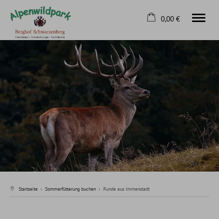
0,00 €
×
Home
Warenkorb ist leer
Sommerfütterung buchen
Winterfütterung buchen
Kontakt
Tel.
08326 8163
Startseite
›
Sommerfütterung buchen
›
Runde aus Immenstadt