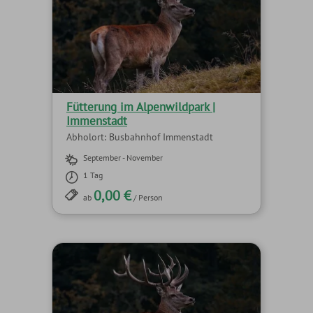
Fütterung im Alpenwildpark |
Immenstadt
Abholort: Busbahnhof Immenstadt
September - November
1 Tag
0,00 €
ab
/ Person