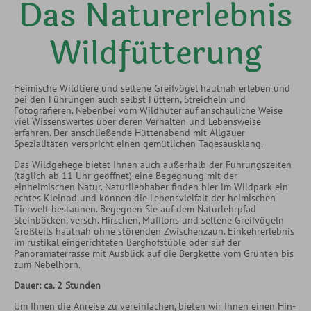
Das Naturerlebnis
Wildfütterung
Heimische Wildtiere und seltene Greifvögel hautnah erleben und
bei den Führungen auch selbst Füttern, Streicheln und
Fotografieren. Nebenbei vom Wildhüter auf anschauliche Weise
viel Wissenswertes über deren Verhalten und Lebensweise
erfahren. Der anschließende Hüttenabend mit Allgäuer
Spezialitäten verspricht einen gemütlichen Tagesausklang.
Das Wildgehege bietet Ihnen auch außerhalb der Führungszeiten
(täglich ab 11 Uhr geöffnet) eine Begegnung mit der
einheimischen Natur. Naturliebhaber finden hier im Wildpark ein
echtes Kleinod und können die Lebensvielfalt der heimischen
Tierwelt bestaunen. Begegnen Sie auf dem Naturlehrpfad
Steinböcken, versch. Hirschen, Mufflons und seltene Greifvögeln
Großteils hautnah ohne störenden Zwischenzaun. Einkehrerlebnis
im rustikal eingerichteten Berghofstüble oder auf der
Panoramaterrasse mit Ausblick auf die Bergkette vom Grünten bis
zum Nebelhorn.
Dauer: ca. 2 Stunden
Um Ihnen die Anreise zu vereinfachen, bieten wir Ihnen einen Hin-