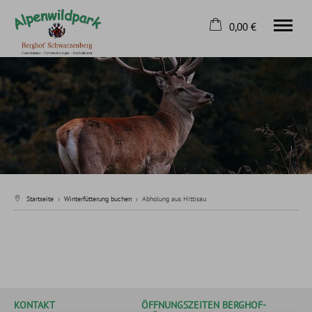
0,00 €
×
Home
Warenkorb ist leer
Sommerfütterung buchen
Winterfütterung buchen
Kontakt
Tel.
08326 8163
Startseite
›
Winterfütterung buchen
›
Abholung aus Hittisau
KONTAKT
ÖFFNUNGSZEITEN BERGHOF-