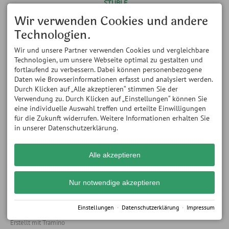
STÜBLE
Alpenwildpark
Obermaiselstein
14.05.- 08.11.2026 // bis
Wir verwenden Cookies und andere
Königsweg 4
Mitte Mai nur am
Technologien.
87538 Obermaiselstein
Wochenende geöffnet
DEUTSCHLAND
Montag und Mittwoch: 11:00
Tel.
+49 8326 8163
Wir und unsere Partner verwenden Cookies und vergleichbare
bis 18:00 Uhr Dienstag,
Fax +49 8326 384 726
Donnerstag bis Samstag:
Technologien, um unsere Webseite optimal zu gestalten und
info@alpenwildpark.de
11:00 bis 22:00 Uhr
fortlaufend zu verbessern. Dabei können personenbezogene
Sonntag: 11:00 bis 21:00 Uhr
Daten wie Browserinformationen erfasst und analysiert werden.
ÖFFNUNGSZEITEN WILDPARK
ÖFFNUNGSZEITEN WILDPARK
Durch Klicken auf „Alle akzeptieren“ stimmen Sie der
- ohne Führung -
- mit Führung und Fütterung
Verwendung zu. Durch Klicken auf „Einstellungen“ können Sie
Montag bis Sonntag: 11:00
-
eine individuelle Auswahl treffen und erteilte Einwilligungen
bis 18:00 Uhr
- regelmäßig ab 14.05.2026 -
für die Zukunft widerrufen. Weitere Informationen erhalten Sie
Dienstag, Donnerstag, Freitag
in unserer Datenschutzerklärung.
und Samstag:
um 17.45 Uhr (Beginn
Führung)
Alle akzeptieren
Nur notwendige akzeptieren
Einstellungen
·
Datenschutzerklärung
·
Impressum
Impressum
Datenschutz
Barrierefreiheit
Cookie-Einstellungen
Erstellt mit
Tramino