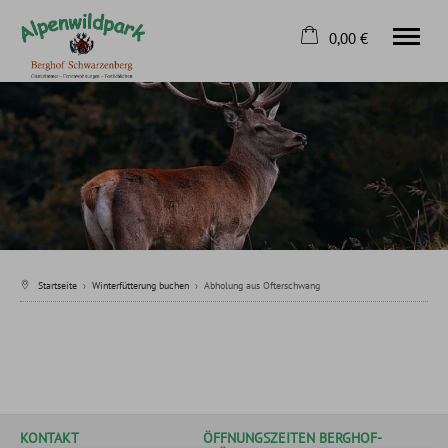
0,00 €
×
Home
Warenkorb ist leer
Sommerfütterung buchen
Winterfütterung buchen
Kontakt
Tel.
08326 8163
Startseite
›
Winterfütterung buchen
›
Abholung aus Ofterschwang
KONTAKT
ÖFFNUNGSZEITEN BERGHOF-