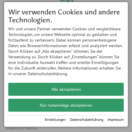
STÜBLE
Alpenwildpark
Obermaiselstein
14.05.- 08.11.2026 // bis
Wir verwenden Cookies und andere
Königsweg 4
Mitte Mai nur am
Technologien.
87538 Obermaiselstein
Wochenende geöffnet
DEUTSCHLAND
Montag und Mittwoch: 11:00
Tel.
+49 8326 8163
Wir und unsere Partner verwenden Cookies und vergleichbare
bis 18:00 Uhr Dienstag,
Fax +49 8326 384 726
Donnerstag bis Samstag:
Technologien, um unsere Webseite optimal zu gestalten und
info@alpenwildpark.de
11:00 bis 22:00 Uhr
fortlaufend zu verbessern. Dabei können personenbezogene
Sonntag: 11:00 bis 21:00 Uhr
Daten wie Browserinformationen erfasst und analysiert werden.
ÖFFNUNGSZEITEN WILDPARK
ÖFFNUNGSZEITEN WILDPARK
Durch Klicken auf „Alle akzeptieren“ stimmen Sie der
- ohne Führung -
- mit Führung und Fütterung
Verwendung zu. Durch Klicken auf „Einstellungen“ können Sie
Montag bis Sonntag: 11:00
-
eine individuelle Auswahl treffen und erteilte Einwilligungen
bis 18:00 Uhr
- regelmäßig ab 14.05.2026 -
für die Zukunft widerrufen. Weitere Informationen erhalten Sie
Dienstag, Donnerstag, Freitag
in unserer Datenschutzerklärung.
und Samstag:
um 17.45 Uhr (Beginn
Führung)
Alle akzeptieren
Nur notwendige akzeptieren
Einstellungen
·
Datenschutzerklärung
·
Impressum
Impressum
Datenschutz
Barrierefreiheit
Cookie-Einstellungen
Erstellt mit
Tramino